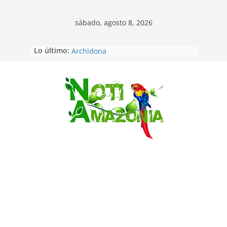
sábado, agosto 8, 2026
Lo último:
Napo: presunto sicariato en cantón
Archidona
Ecuador: dos jóvenes de 22 años
desaparecidos fueron encontrados
muertos en Puerto lopez
Saltar
Sentencian a 34 años de prisión a
implicados en caso de Alison,
oriunda de Tena
Vozinha, el arquero sensación de
cabo Verde, ya llegó para
incorporarse a Colo Colo de Chile
Pastaza: la parroquia Diez de
Agosto eligió a su nueva reina por
su aniversario