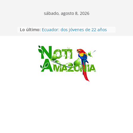
sábado, agosto 8, 2026
Napo: presunto sicariato en cantón
Lo último:
Archidona
Ecuador: dos jóvenes de 22 años
desaparecidos fueron encontrados
muertos en Puerto lopez
Sentencian a 34 años de prisión a
Saltar
implicados en caso de Alison,
oriunda de Tena
Vozinha, el arquero sensación de
cabo Verde, ya llegó para
incorporarse a Colo Colo de Chile
Pastaza: la parroquia Diez de
Agosto eligió a su nueva reina por
su aniversario