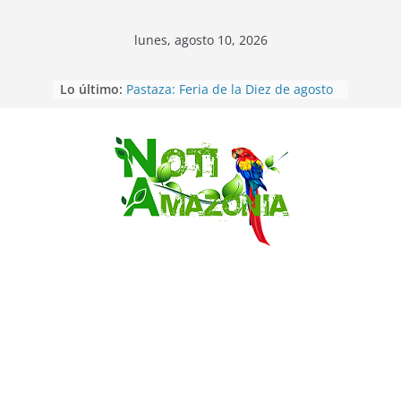
lunes, agosto 10, 2026
Ecuador: Ocho cadáveres hallados
Lo último:
en fosas comunes en Pucará
Pastaza: Feria de la Diez de agosto
atrajo a miles de personas en la
edición 2026 (video)
Saltar
Pastaza: Fiscal no emite cargos
contra hombre de 50años que
mantenía relacion de «noviazgo»
con una menor de10 años en
frontera sur
Napo: presunto sicariato en cantón
Archidona
Ecuador: dos jóvenes de 22 años
desaparecidos fueron encontrados
muertos en Puerto lopez