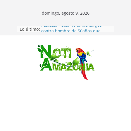
domingo, agosto 9, 2026
Lo último:
Pastaza: Fiscal no emite cargos
contra hombre de 50años que
mantenía relacion de «noviazgo»
con una menor de10 años en
frontera sur
Saltar
Napo: presunto sicariato en cantón
Archidona
Ecuador: dos jóvenes de 22 años
desaparecidos fueron encontrados
muertos en Puerto lopez
Sentencian a 34 años de prisión a
implicados en caso de Alison,
oriunda de Tena
Vozinha, el arquero sensación de
cabo Verde, ya llegó para
incorporarse a Colo Colo de Chile