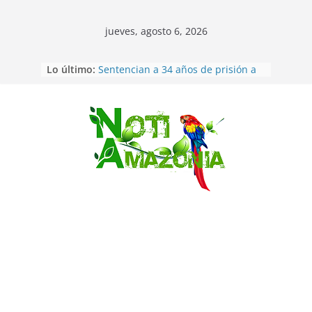
jueves, agosto 6, 2026
Lo último:
Sentencian a 34 años de prisión a
implicados en caso de Alison,
oriunda de Tena
Vozinha, el arquero sensación de
cabo Verde, ya llegó para
Saltar
incorporarse a Colo Colo de Chile
Pastaza: la parroquia Diez de
Agosto eligió a su nueva reina por
su aniversario
La “deuda de sueño”: una alerta
sobre los efectos de dormir mal en
la salud física y mental
Pastaza: Puyo será sede
del XII Foro Social Panamazónico, d
e pueblos indígenas y sociedad
civil por la defensa de la Amazonía