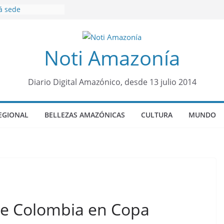
á sede
al Panamazónico, d
nas y sociedad
nsa de la Amazonía
Noti Amazonía
ños de prisión a
o de Alison,
ro sensación de
Diario Digital Amazónico, desde 13 julio 2014
egó para
lo Colo de Chile
quia Diez de
EGIONAL
BELLEZAS AMAZÓNICAS
CULTURA
MUNDO
u nueva reina por
o”: una alerta
 de dormir mal en
mental
te Colombia en Copa