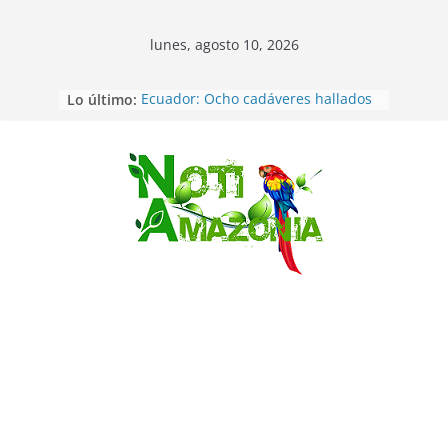
lunes, agosto 10, 2026
Lo último:
Ecuador: Ocho cadáveres hallados
en fosas comunes en Pucará
Pastaza: Feria de la Diez de agosto
atrajo a miles de personas en la
edición 2026 (video)
Saltar
Pastaza: Fiscal no emite cargos
contra hombre de 50años que
mantenía relacion de «noviazgo»
con una menor de10 años en
frontera sur
Napo: presunto sicariato en cantón
Archidona
Ecuador: dos jóvenes de 22 años
desaparecidos fueron encontrados
muertos en Puerto lopez