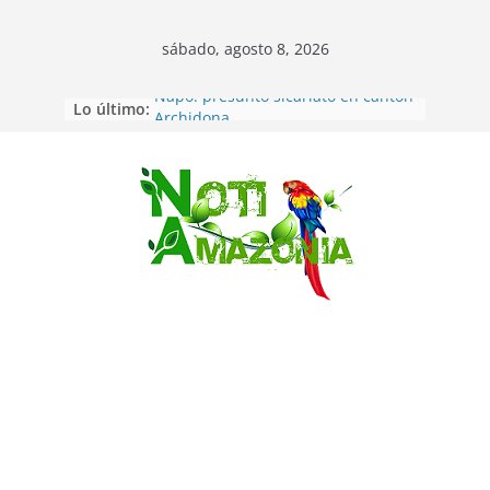
sábado, agosto 8, 2026
Lo último:
Napo: presunto sicariato en cantón
Archidona
Ecuador: dos jóvenes de 22 años
desaparecidos fueron encontrados
muertos en Puerto lopez
Saltar
Sentencian a 34 años de prisión a
implicados en caso de Alison,
oriunda de Tena
Vozinha, el arquero sensación de
cabo Verde, ya llegó para
incorporarse a Colo Colo de Chile
Pastaza: la parroquia Diez de
Agosto eligió a su nueva reina por
su aniversario