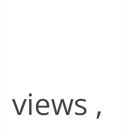
views
,