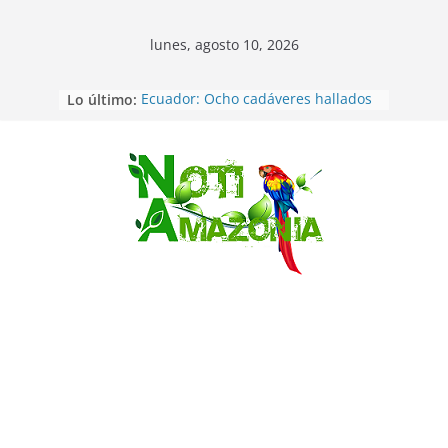
lunes, agosto 10, 2026
Lo último:
Ecuador: Ocho cadáveres hallados
en fosas comunes en Pucará
Pastaza: Feria de la Diez de agosto
atrajo a miles de personas en la
edición 2026 (video)
Saltar
Pastaza: Fiscal no emite cargos
contra hombre de 50años que
mantenía relacion de «noviazgo»
con una menor de10 años en
frontera sur
Napo: presunto sicariato en cantón
Archidona
Ecuador: dos jóvenes de 22 años
desaparecidos fueron encontrados
muertos en Puerto lopez