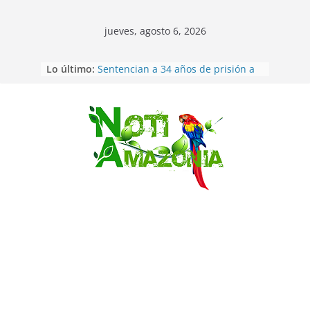
jueves, agosto 6, 2026
Lo último:
Sentencian a 34 años de prisión a
implicados en caso de Alison,
oriunda de Tena
Vozinha, el arquero sensación de
cabo Verde, ya llegó para
Saltar
incorporarse a Colo Colo de Chile
Pastaza: la parroquia Diez de
Agosto eligió a su nueva reina por
su aniversario
La “deuda de sueño”: una alerta
sobre los efectos de dormir mal en
la salud física y mental
Pastaza: Puyo será sede
del XII Foro Social Panamazónico, d
e pueblos indígenas y sociedad
civil por la defensa de la Amazonía