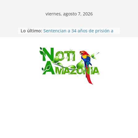
viernes, agosto 7, 2026
Ecuador: dos jóvenes de 22 años
Lo último:
desaparecidos fueron encontrados
muertos en Puerto lopez
Sentencian a 34 años de prisión a
implicados en caso de Alison,
oriunda de Tena
Saltar
Vozinha, el arquero sensación de
cabo Verde, ya llegó para
incorporarse a Colo Colo de Chile
Pastaza: la parroquia Diez de
Agosto eligió a su nueva reina por
su aniversario
La “deuda de sueño”: una alerta
sobre los efectos de dormir mal en
la salud física y mental