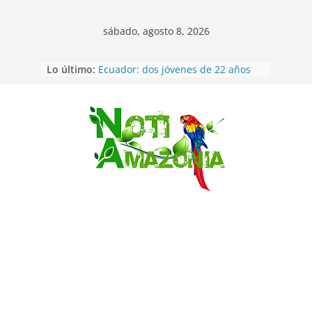
sábado, agosto 8, 2026
Napo: presunto sicariato en cantón
Lo último:
Archidona
Ecuador: dos jóvenes de 22 años
desaparecidos fueron encontrados
muertos en Puerto lopez
Saltar
Sentencian a 34 años de prisión a
implicados en caso de Alison,
oriunda de Tena
Vozinha, el arquero sensación de
cabo Verde, ya llegó para
incorporarse a Colo Colo de Chile
Pastaza: la parroquia Diez de
Agosto eligió a su nueva reina por
su aniversario