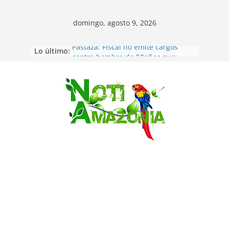
domingo, agosto 9, 2026
Lo último:
Pastaza: Fiscal no emite cargos
contra hombre de 50años que
mantenía relacion de «noviazgo»
con una menor de10 años en
frontera sur
Saltar
Napo: presunto sicariato en cantón
Archidona
Ecuador: dos jóvenes de 22 años
desaparecidos fueron encontrados
muertos en Puerto lopez
Sentencian a 34 años de prisión a
implicados en caso de Alison,
oriunda de Tena
Vozinha, el arquero sensación de
cabo Verde, ya llegó para
incorporarse a Colo Colo de Chile