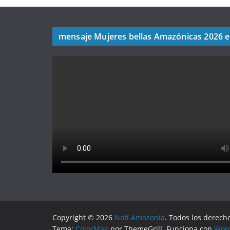
mensaje Mujeres bellas Amazónicas 2026 
Copyright © 2026
Noti Amazonía
. Todos los derech
Tema:
ColorMag
por ThemeGrill. Funciona con
Wor