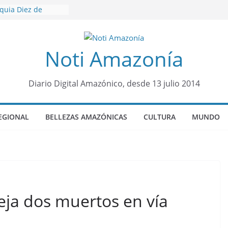
oquia Diez de
su nueva reina por
icariato en cantón
Noti Amazonía
venes de 22 años
ueron encontrados
to lopez
Diario Digital Amazónico, desde 13 julio 2014
años de prisión a
so de Alison,
EGIONAL
BELLEZAS AMAZÓNICAS
CULTURA
MUNDO
ero sensación de
legó para
olo Colo de Chile
eja dos muertos en vía