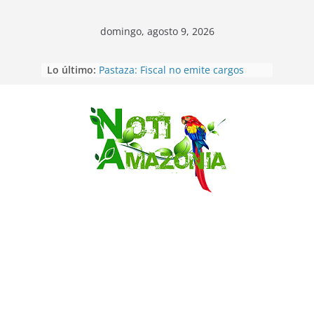
domingo, agosto 9, 2026
Lo último:
Pastaza: Fiscal no emite cargos
contra hombre de 50años que
mantenía relacion de «noviazgo»
con una menor de10 años en
frontera sur
Saltar
Napo: presunto sicariato en cantón
Archidona
Ecuador: dos jóvenes de 22 años
desaparecidos fueron encontrados
muertos en Puerto lopez
Sentencian a 34 años de prisión a
implicados en caso de Alison,
oriunda de Tena
Vozinha, el arquero sensación de
cabo Verde, ya llegó para
incorporarse a Colo Colo de Chile