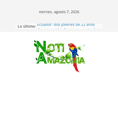
viernes, agosto 7, 2026
Lo último:
Ecuador: dos jóvenes de 22 años
desaparecidos fueron encontrados
muertos en Puerto lopez
Sentencian a 34 años de prisión a
implicados en caso de Alison,
Saltar
oriunda de Tena
Vozinha, el arquero sensación de
cabo Verde, ya llegó para
incorporarse a Colo Colo de Chile
Pastaza: la parroquia Diez de
Agosto eligió a su nueva reina por
su aniversario
La “deuda de sueño”: una alerta
sobre los efectos de dormir mal en
la salud física y mental