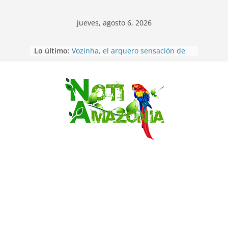
jueves, agosto 6, 2026
Sentencian a 34 años de prisión a
Lo último:
implicados en caso de Alison,
oriunda de Tena
Vozinha, el arquero sensación de
cabo Verde, ya llegó para
Saltar
incorporarse a Colo Colo de Chile
Pastaza: la parroquia Diez de
Agosto eligió a su nueva reina por
su aniversario
La “deuda de sueño”: una alerta
sobre los efectos de dormir mal en
la salud física y mental
Pastaza: Puyo será sede
del XII Foro Social Panamazónico, d
e pueblos indígenas y sociedad
civil por la defensa de la Amazonía