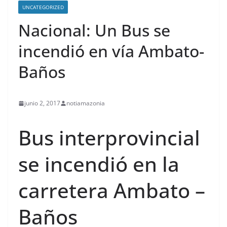
UNCATEGORIZED
Nacional: Un Bus se
incendió en vía Ambato-
Baños
junio 2, 2017
notiamazonia
Bus interprovincial
contenid
se incendió en la
carretera Ambato –
Baños