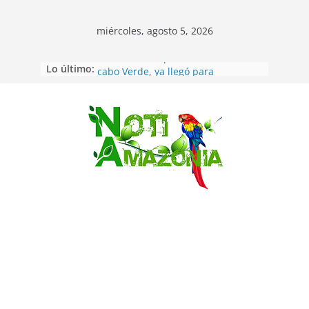
miércoles, agosto 5, 2026
Lo último:
Vozinha, el arquero sensación de
cabo Verde, ya llegó para
incorporarse a Colo Colo de Chile
Pastaza: la parroquia Diez de
Agosto eligió a su nueva reina por
Saltar
su aniversario
La “deuda de sueño”: una alerta
sobre los efectos de dormir mal en
la salud física y mental
Pastaza: Puyo será sede
del XII Foro Social Panamazónico, d
e pueblos indígenas y sociedad
civil por la defensa de la Amazonía
Morona Santiago: Prefectura
realiza brigadas al interior selvático
en el cantón Taisha