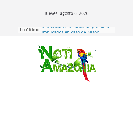
jueves, agosto 6, 2026
Lo último:
Sentencian a 34 años de prisión a
implicados en caso de Alison,
oriunda de Tena
Vozinha, el arquero sensación de
cabo Verde, ya llegó para
Saltar
incorporarse a Colo Colo de Chile
Pastaza: la parroquia Diez de
Agosto eligió a su nueva reina por
su aniversario
La “deuda de sueño”: una alerta
sobre los efectos de dormir mal en
la salud física y mental
Pastaza: Puyo será sede
del XII Foro Social Panamazónico, d
e pueblos indígenas y sociedad
civil por la defensa de la Amazonía