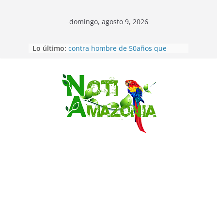
domingo, agosto 9, 2026
Lo último:
Pastaza: Fiscal no emite cargos
contra hombre de 50años que
mantenía relacion de «noviazgo»
con una menor de10 años en
frontera sur
Saltar
Napo: presunto sicariato en cantón
Archidona
Ecuador: dos jóvenes de 22 años
desaparecidos fueron encontrados
muertos en Puerto lopez
Sentencian a 34 años de prisión a
implicados en caso de Alison,
oriunda de Tena
Vozinha, el arquero sensación de
cabo Verde, ya llegó para
incorporarse a Colo Colo de Chile