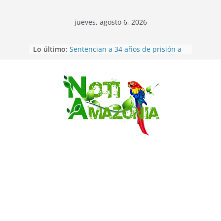
jueves, agosto 6, 2026
Ecuador: dos jóvenes de 22 años
Lo último:
desaparecidos fueron encontrados
muertos en Puerto lopez
Sentencian a 34 años de prisión a
implicados en caso de Alison,
oriunda de Tena
Saltar
Vozinha, el arquero sensación de
cabo Verde, ya llegó para
incorporarse a Colo Colo de Chile
Pastaza: la parroquia Diez de
Agosto eligió a su nueva reina por
su aniversario
La “deuda de sueño”: una alerta
sobre los efectos de dormir mal en
la salud física y mental