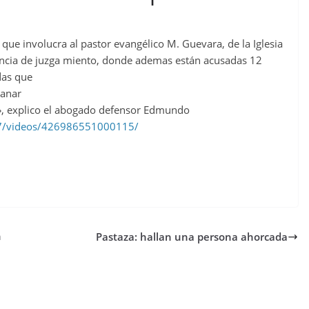
que involucra al pastor evangélico M. Guevara, de la Iglesia
iencia de juzga miento, donde ademas están acusadas 12
das que
ganar
», explico el abogado defensor Edmundo
e7/videos/426986551000115/
n
Pastaza: hallan una persona ahorcada