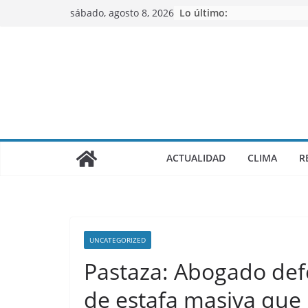
Saltar
sábado, agosto 8, 2026
Lo último:
al
contenido
ACTUALIDAD
CLIMA
R
UNCATEGORIZED
Pastaza: Abogado def
de estafa masiva que 