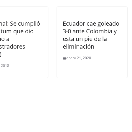
nal: Se cumplió
Ecuador cae goleado
átum que dio
3-0 ante Colombia y
o a
esta un pie de la
stradores
eliminación
)
enero 21, 2020
, 2018