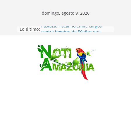
domingo, agosto 9, 2026
Lo último:
Pastaza: Fiscal no emite cargos
contra hombre de 50años que
mantenía relacion de «noviazgo»
con una menor de10 años en
frontera sur
Saltar
Napo: presunto sicariato en cantón
Archidona
Ecuador: dos jóvenes de 22 años
desaparecidos fueron encontrados
muertos en Puerto lopez
Sentencian a 34 años de prisión a
implicados en caso de Alison,
oriunda de Tena
Vozinha, el arquero sensación de
cabo Verde, ya llegó para
incorporarse a Colo Colo de Chile