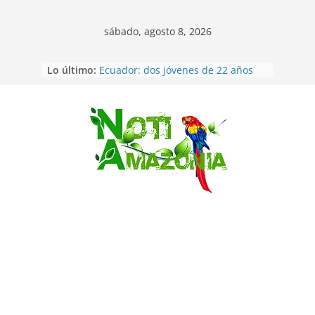
sábado, agosto 8, 2026
Napo: presunto sicariato en cantón
Lo último:
Archidona
Ecuador: dos jóvenes de 22 años
desaparecidos fueron encontrados
muertos en Puerto lopez
Saltar
Sentencian a 34 años de prisión a
implicados en caso de Alison,
oriunda de Tena
Vozinha, el arquero sensación de
cabo Verde, ya llegó para
incorporarse a Colo Colo de Chile
Pastaza: la parroquia Diez de
Agosto eligió a su nueva reina por
su aniversario