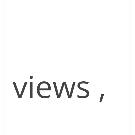
views
,