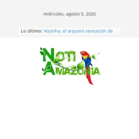
miércoles, agosto 5, 2026
Lo último:
Vozinha, el arquero sensación de
cabo Verde, ya llegó para
incorporarse a Colo Colo de Chile
Pastaza: la parroquia Diez de
Agosto eligió a su nueva reina por
Saltar
su aniversario
La “deuda de sueño”: una alerta
sobre los efectos de dormir mal en
la salud física y mental
Pastaza: Puyo será sede
del XII Foro Social Panamazónico, d
e pueblos indígenas y sociedad
civil por la defensa de la Amazonía
Morona Santiago: Prefectura
realiza brigadas al interior selvático
en el cantón Taisha