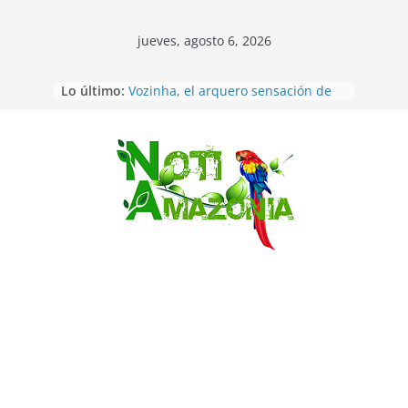
jueves, agosto 6, 2026
Sentencian a 34 años de prisión a
Lo último:
implicados en caso de Alison,
oriunda de Tena
Vozinha, el arquero sensación de
cabo Verde, ya llegó para
incorporarse a Colo Colo de Chile
Saltar
Pastaza: la parroquia Diez de
Agosto eligió a su nueva reina por
su aniversario
La “deuda de sueño”: una alerta
sobre los efectos de dormir mal en
la salud física y mental
Pastaza: Puyo será sede
del XII Foro Social Panamazónico, d
e pueblos indígenas y sociedad
civil por la defensa de la Amazonía