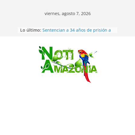
viernes, agosto 7, 2026
Ecuador: dos jóvenes de 22 años
Lo último:
desaparecidos fueron encontrados
muertos en Puerto lopez
Sentencian a 34 años de prisión a
implicados en caso de Alison,
oriunda de Tena
Saltar
Vozinha, el arquero sensación de
cabo Verde, ya llegó para
incorporarse a Colo Colo de Chile
Pastaza: la parroquia Diez de
Agosto eligió a su nueva reina por
su aniversario
La “deuda de sueño”: una alerta
sobre los efectos de dormir mal en
la salud física y mental