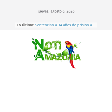
jueves, agosto 6, 2026
Lo último:
Sentencian a 34 años de prisión a
implicados en caso de Alison,
oriunda de Tena
Vozinha, el arquero sensación de
cabo Verde, ya llegó para
Saltar
incorporarse a Colo Colo de Chile
Pastaza: la parroquia Diez de
Agosto eligió a su nueva reina por
su aniversario
La “deuda de sueño”: una alerta
sobre los efectos de dormir mal en
la salud física y mental
Pastaza: Puyo será sede
del XII Foro Social Panamazónico, d
e pueblos indígenas y sociedad
civil por la defensa de la Amazonía