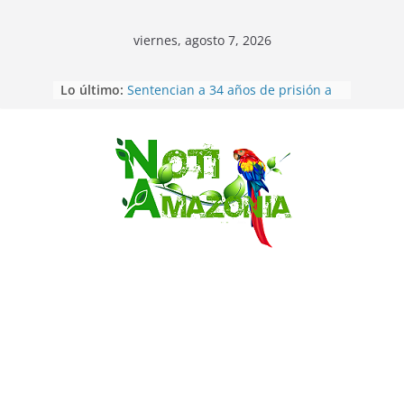
viernes, agosto 7, 2026
Ecuador: dos jóvenes de 22 años
Lo último:
desaparecidos fueron encontrados
muertos en Puerto lopez
Sentencian a 34 años de prisión a
implicados en caso de Alison,
oriunda de Tena
Saltar
Vozinha, el arquero sensación de
cabo Verde, ya llegó para
incorporarse a Colo Colo de Chile
Pastaza: la parroquia Diez de
Agosto eligió a su nueva reina por
su aniversario
La “deuda de sueño”: una alerta
sobre los efectos de dormir mal en
la salud física y mental