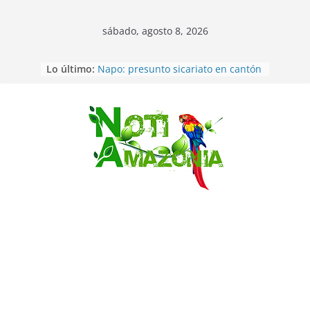
sábado, agosto 8, 2026
Lo último:
Napo: presunto sicariato en cantón
Archidona
Ecuador: dos jóvenes de 22 años
desaparecidos fueron encontrados
muertos en Puerto lopez
Saltar
Sentencian a 34 años de prisión a
implicados en caso de Alison,
oriunda de Tena
Vozinha, el arquero sensación de
cabo Verde, ya llegó para
incorporarse a Colo Colo de Chile
Pastaza: la parroquia Diez de
Agosto eligió a su nueva reina por
su aniversario