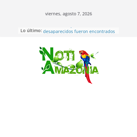
viernes, agosto 7, 2026
Lo último:
Ecuador: dos jóvenes de 22 años
desaparecidos fueron encontrados
muertos en Puerto lopez
Sentencian a 34 años de prisión a
implicados en caso de Alison,
Saltar
oriunda de Tena
Vozinha, el arquero sensación de
cabo Verde, ya llegó para
incorporarse a Colo Colo de Chile
Pastaza: la parroquia Diez de
Agosto eligió a su nueva reina por
su aniversario
La “deuda de sueño”: una alerta
sobre los efectos de dormir mal en
la salud física y mental