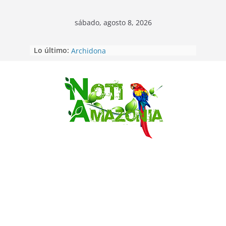
sábado, agosto 8, 2026
Lo último:
Napo: presunto sicariato en cantón
Archidona
Ecuador: dos jóvenes de 22 años
desaparecidos fueron encontrados
muertos en Puerto lopez
Saltar
Sentencian a 34 años de prisión a
implicados en caso de Alison,
oriunda de Tena
Vozinha, el arquero sensación de
cabo Verde, ya llegó para
incorporarse a Colo Colo de Chile
Pastaza: la parroquia Diez de
Agosto eligió a su nueva reina por
su aniversario