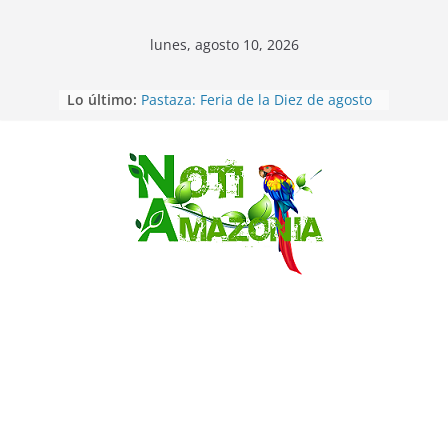
lunes, agosto 10, 2026
Lo último:
Pastaza: Feria de la Diez de agosto
atrajo a miles de personas en la
edición 2026 (video)
Pastaza: Fiscal no emite cargos
contra hombre de 50años que
Saltar
mantenía relacion de «noviazgo»
con una menor de10 años en
frontera sur
Napo: presunto sicariato en cantón
Archidona
Ecuador: dos jóvenes de 22 años
desaparecidos fueron encontrados
muertos en Puerto lopez
Ecuador: Ocho cadáveres hallados
en fosas comunes en Pucará