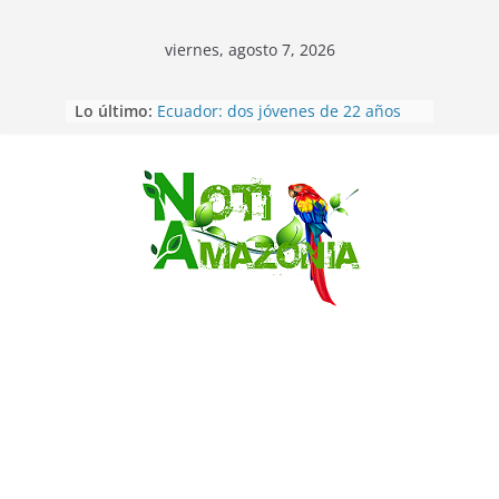
viernes, agosto 7, 2026
Lo último:
Ecuador: dos jóvenes de 22 años
desaparecidos fueron encontrados
muertos en Puerto lopez
Sentencian a 34 años de prisión a
implicados en caso de Alison,
Saltar
oriunda de Tena
Vozinha, el arquero sensación de
cabo Verde, ya llegó para
incorporarse a Colo Colo de Chile
Pastaza: la parroquia Diez de
Agosto eligió a su nueva reina por
su aniversario
La “deuda de sueño”: una alerta
sobre los efectos de dormir mal en
la salud física y mental