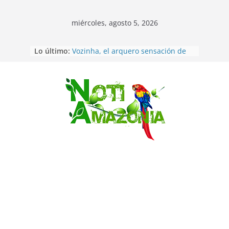
miércoles, agosto 5, 2026
Lo último:
Vozinha, el arquero sensación de
cabo Verde, ya llegó para
incorporarse a Colo Colo de Chile
Pastaza: la parroquia Diez de
Agosto eligió a su nueva reina por
Saltar
su aniversario
La “deuda de sueño”: una alerta
sobre los efectos de dormir mal en
la salud física y mental
Pastaza: Puyo será sede
del XII Foro Social Panamazónico, d
e pueblos indígenas y sociedad
civil por la defensa de la Amazonía
Morona Santiago: Prefectura
realiza brigadas al interior selvático
en el cantón Taisha