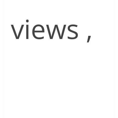
views
,