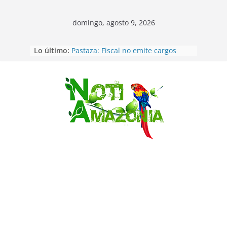
domingo, agosto 9, 2026
Lo último:
Pastaza: Fiscal no emite cargos
contra hombre de 50años que
mantenía relacion de «noviazgo»
con una menor de10 años en
frontera sur
Saltar
Napo: presunto sicariato en cantón
Archidona
Ecuador: dos jóvenes de 22 años
desaparecidos fueron encontrados
muertos en Puerto lopez
Sentencian a 34 años de prisión a
implicados en caso de Alison,
oriunda de Tena
Vozinha, el arquero sensación de
cabo Verde, ya llegó para
incorporarse a Colo Colo de Chile