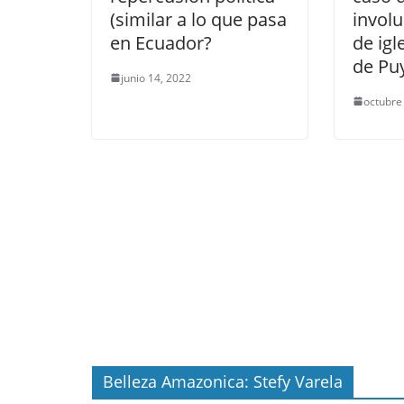
(similar a lo que pasa
involu
en Ecuador?
de igl
de Pu
junio 14, 2022
octubre
Belleza Amazonica: Stefy Varela