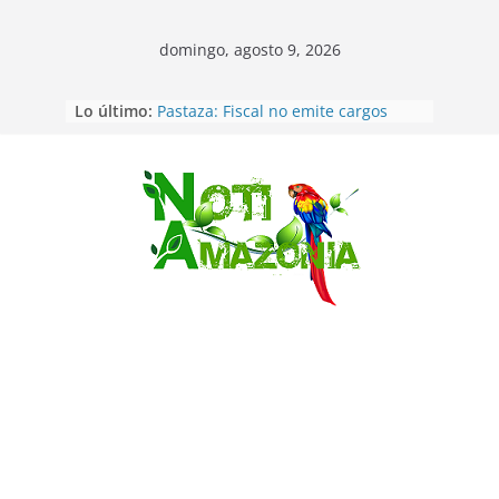
domingo, agosto 9, 2026
Lo último:
Pastaza: Fiscal no emite cargos
contra hombre de 50años que
mantenía relacion de «noviazgo»
con una menor de10 años en
frontera sur
Saltar
Napo: presunto sicariato en cantón
Archidona
Ecuador: dos jóvenes de 22 años
desaparecidos fueron encontrados
muertos en Puerto lopez
Sentencian a 34 años de prisión a
implicados en caso de Alison,
oriunda de Tena
Vozinha, el arquero sensación de
cabo Verde, ya llegó para
incorporarse a Colo Colo de Chile