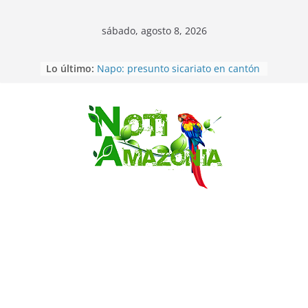
sábado, agosto 8, 2026
Lo último:
Napo: presunto sicariato en cantón
Archidona
Ecuador: dos jóvenes de 22 años
desaparecidos fueron encontrados
muertos en Puerto lopez
Saltar
Sentencian a 34 años de prisión a
implicados en caso de Alison,
oriunda de Tena
Vozinha, el arquero sensación de
cabo Verde, ya llegó para
incorporarse a Colo Colo de Chile
Pastaza: la parroquia Diez de
Agosto eligió a su nueva reina por
su aniversario