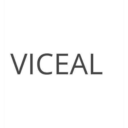
VICEAL