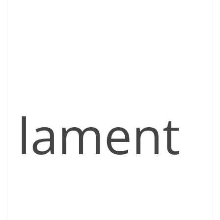
lament