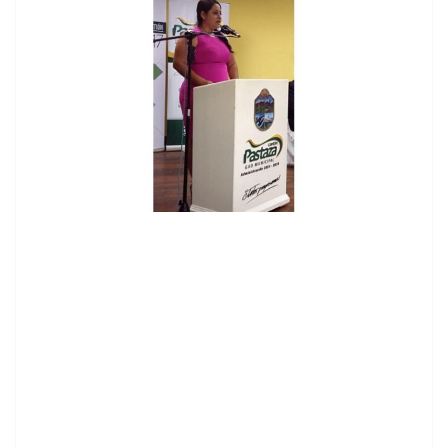
contenid