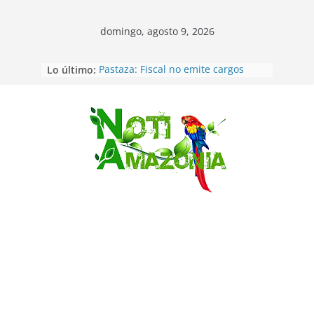
domingo, agosto 9, 2026
Lo último:
Pastaza: Fiscal no emite cargos
contra hombre de 50años que
mantenía relacion de «noviazgo»
con una menor de10 años en
frontera sur
Saltar
Napo: presunto sicariato en cantón
Archidona
Ecuador: dos jóvenes de 22 años
desaparecidos fueron encontrados
muertos en Puerto lopez
Sentencian a 34 años de prisión a
implicados en caso de Alison,
oriunda de Tena
Vozinha, el arquero sensación de
cabo Verde, ya llegó para
incorporarse a Colo Colo de Chile