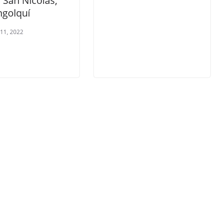
o San Nicolás,
ngolquí
 11, 2022