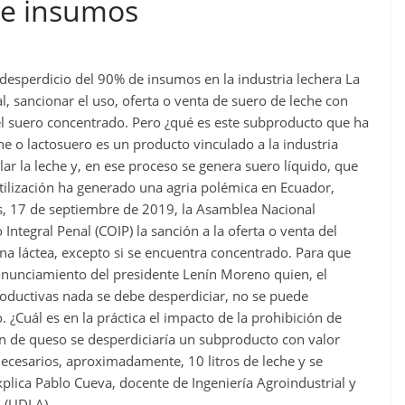
de insumos
l desperdicio del 90% de insumos en la industria lechera La
, sancionar el uso, oferta o venta de suero de leche con
 el suero concentrado. Pero ¿qué es este subproducto que ha
e o lactosuero es un producto vinculado a la industria
ar la leche y, en ese proceso se genera suero líquido, que
ilización ha generado una agria polémica en Ecuador,
tes, 17 de septiembre de 2019, la Asamblea Nacional
Integral Penal (COIP) la sanción a la oferta o venta del
na láctea, excepto si se encuentra concentrado. Para que
ronunciamiento del presidente Lenín Moreno quien, el
roductivas nada se debe desperdiciar, no se puede
. ¿Cuál es en la práctica el impacto de la prohibición de
ón de queso se desperdiciaría un subproducto con valor
necesarios, aproximadamente, 10 litros de leche y se
plica Pablo Cueva, docente de Ingeniería Agroindustrial y
s (UDLA).