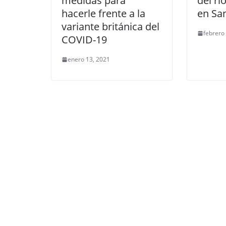
medidas para
del rí
hacerle frente a la
en Sa
variante británica del
febrero
COVID-19
enero 13, 2021