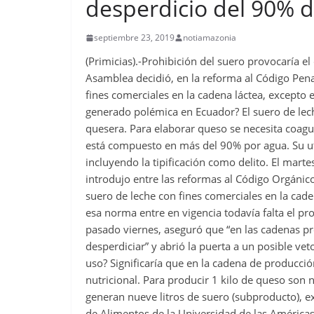
desperdicio del 90% 
septiembre 23, 2019
notiamazonia
(Primicias).-Prohibición del suero provocaría e
Asamblea decidió, en la reforma al Código Penal
fines comerciales en la cadena láctea, excepto
generado polémica en Ecuador? El suero de lech
quesera. Para elaborar queso se necesita coagul
está compuesto en más del 90% por agua. Su ut
incluyendo la tipificación como delito. El mar
introdujo entre las reformas al Código Orgánico 
suero de leche con fines comerciales en la cade
esa norma entre en vigencia todavía falta el p
pasado viernes, aseguró que “en las cadenas p
desperdiciar” y abrió la puerta a un posible veto
uso? Significaría que en la cadena de producci
nutricional. Para producir 1 kilo de queso son 
generan nueve litros de suero (subproducto), ex
de Alimentos de la Universidad de las América