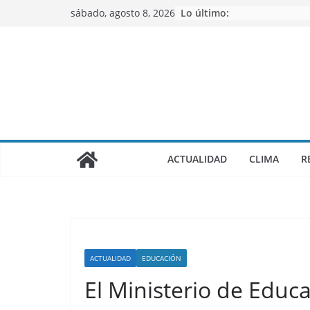
Saltar
sábado, agosto 8, 2026
Lo último:
al
contenido
ACTUALIDAD
CLIMA
R
ACTUALIDAD
EDUCACIÓN
El Ministerio de Educ