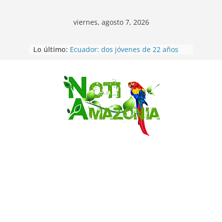
viernes, agosto 7, 2026
Lo último:
Ecuador: dos jóvenes de 22 años
desaparecidos fueron encontrados
muertos en Puerto lopez
Sentencian a 34 años de prisión a
implicados en caso de Alison,
Saltar
oriunda de Tena
Vozinha, el arquero sensación de
cabo Verde, ya llegó para
incorporarse a Colo Colo de Chile
Pastaza: la parroquia Diez de
Agosto eligió a su nueva reina por
su aniversario
La “deuda de sueño”: una alerta
sobre los efectos de dormir mal en
la salud física y mental