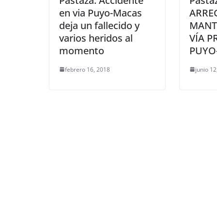
Pastaza: Accidente
Pasta
en via Puyo-Macas
ARRE
deja un fallecido y
MANT
varios heridos al
VÍA P
momento
PUYO
febrero 16, 2018
junio 1