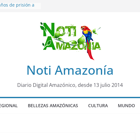
ños de prisión a
o de Alison,
ero sensación de
egó para
lo Colo de Chile
quia Diez de
u nueva reina por
ño”: una alerta
Noti Amazonía
 de dormir mal en
mental
rá sede
Diario Digital Amazónico, desde 13 julio 2014
al Panamazónico, d
nas y sociedad
nsa de la Amazonía
EGIONAL
BELLEZAS AMAZÓNICAS
CULTURA
MUNDO