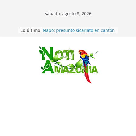
sábado, agosto 8, 2026
Lo último:
Napo: presunto sicariato en cantón
Archidona
Ecuador: dos jóvenes de 22 años
desaparecidos fueron encontrados
muertos en Puerto lopez
Saltar
Sentencian a 34 años de prisión a
implicados en caso de Alison,
oriunda de Tena
Vozinha, el arquero sensación de
cabo Verde, ya llegó para
incorporarse a Colo Colo de Chile
Pastaza: la parroquia Diez de
Agosto eligió a su nueva reina por
su aniversario