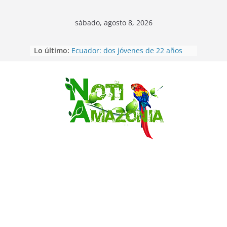
sábado, agosto 8, 2026
Napo: presunto sicariato en cantón
Lo último:
Archidona
Ecuador: dos jóvenes de 22 años
desaparecidos fueron encontrados
muertos en Puerto lopez
Sentencian a 34 años de prisión a
Saltar
implicados en caso de Alison,
oriunda de Tena
Vozinha, el arquero sensación de
cabo Verde, ya llegó para
incorporarse a Colo Colo de Chile
Pastaza: la parroquia Diez de
Agosto eligió a su nueva reina por
su aniversario