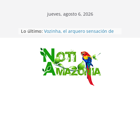
jueves, agosto 6, 2026
Sentencian a 34 años de prisión a
Lo último:
implicados en caso de Alison,
oriunda de Tena
Vozinha, el arquero sensación de
cabo Verde, ya llegó para
Saltar
incorporarse a Colo Colo de Chile
Pastaza: la parroquia Diez de
Agosto eligió a su nueva reina por
su aniversario
La “deuda de sueño”: una alerta
sobre los efectos de dormir mal en
la salud física y mental
Pastaza: Puyo será sede
del XII Foro Social Panamazónico, d
e pueblos indígenas y sociedad
civil por la defensa de la Amazonía