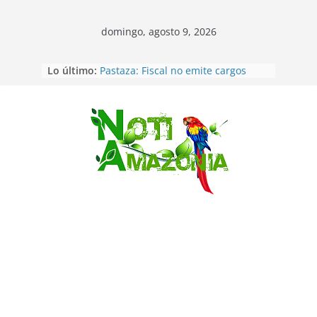
domingo, agosto 9, 2026
Lo último:
Pastaza: Fiscal no emite cargos
contra hombre de 50años que
mantenía relacion de «noviazgo»
con una menor de10 años en
frontera sur
Saltar
Napo: presunto sicariato en cantón
Archidona
Ecuador: dos jóvenes de 22 años
desaparecidos fueron encontrados
muertos en Puerto lopez
Sentencian a 34 años de prisión a
implicados en caso de Alison,
oriunda de Tena
Vozinha, el arquero sensación de
cabo Verde, ya llegó para
incorporarse a Colo Colo de Chile