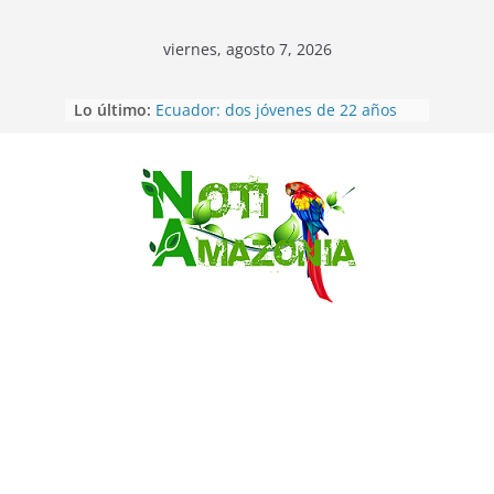
viernes, agosto 7, 2026
Lo último:
Ecuador: dos jóvenes de 22 años
desaparecidos fueron encontrados
muertos en Puerto lopez
Sentencian a 34 años de prisión a
implicados en caso de Alison,
Saltar
oriunda de Tena
Vozinha, el arquero sensación de
cabo Verde, ya llegó para
incorporarse a Colo Colo de Chile
Pastaza: la parroquia Diez de
Agosto eligió a su nueva reina por
su aniversario
La “deuda de sueño”: una alerta
sobre los efectos de dormir mal en
la salud física y mental